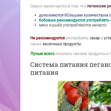
Смысл заключается в том, что
пеганские р
дополняются бОльшим количеством о
бобовые рекомендуется употреблять 
мясо и рыба употребляются нечасто
.
Не рекомендуется
употреблять
сахар
и
угл
также
молочные продукты.
Лучше всего
покупать свежие продукты и г
Система питания пеганс
питания