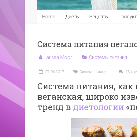
Home
Диеты
Рецепты
Продук
Система питания пеган
Larissa Moor
Системы питания
07.06.2017
Система питания
18 ком
Система питания, как
веганская, широко изв
тренд в
диетологии
«п