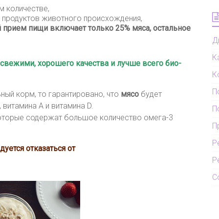
м количестве,
 продуктов животного происхождения,
прием пищи включает только 25% мяса, остальное
Д
К
 свежими, хорошего качества и лучше всего био-
К
П
ный корм, то гарантировано, что
мясо
будет
витамина А и витамина D.
П
 которые содержат большое количество омега-3
П
Р
дуется отказаться от
Р
С