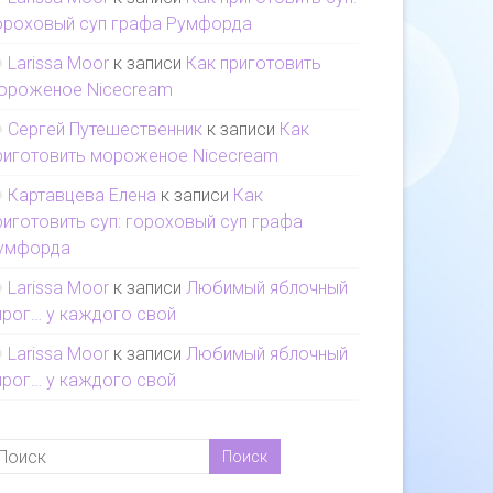
ороховый суп графа Румфорда
Larissa Moor
к записи
Как приготовить
ороженое Nicecream
Сергей Путешественник
к записи
Как
риготовить мороженое Nicecream
Картавцева Елена
к записи
Как
риготовить суп: гороховый суп графа
умфорда
Larissa Moor
к записи
Любимый яблочный
ирог… у каждого свой
Larissa Moor
к записи
Любимый яблочный
ирог… у каждого свой