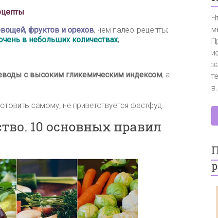
ецепты
Ч
м
вощей, фруктов и орехов
, чем палео-рецепты;
очень в небольших количествах
;
П
и
з
еводы с высоким гликемическим индексом
; а
т
в.
отовить самому; не приветствуется фастфуд.
тво. 10 основных правил
П
р