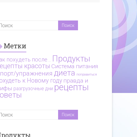
Метки
Продукты
ак похудеть после…
ецепты красоты
Система питания
диета
порт/упражнения
поправиться
охудеть к Новому году
правда и
рецепты
ифы
разгрузочные дни
советы
Продукты