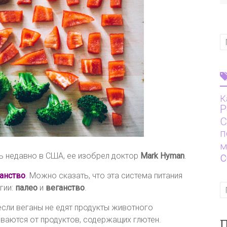
К
Р
С
п
м
ь недавно в США, ее изобрел доктор
Mark Hyman
.
ганство
. Можно сказать, что эта система питания
гии:
палео
и
веганство
.
если веганы не едят продукты животного
ываются от продуктов, содержащих глютен.