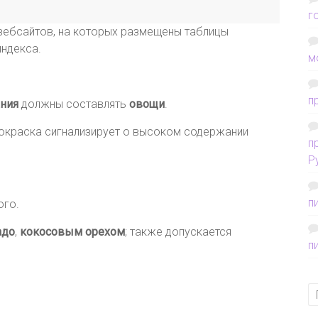
г
вебсайтов, на которых размещены таблицы
индекса.
м
п
ания
должны составлять
овощи
.
 окраска сигнализирует о высоком содержании
п
Р
п
ого.
адо
,
кокосовым орехом
; также допускается
п