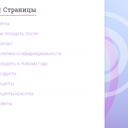
Страницы
иеты
ак похудеть после…
онтакт
олитика конфиденциальности
охудеть к Новому году
родукты
ецепты
ецепты красоты
оветы