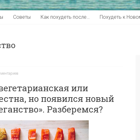
ты
Советы
Как похудеть после…
Похудеть к Ново
ство
ментариев
 вегетарианская или
естна, но появился новый
еганство». Разберемся?