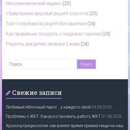
Инсулинемический индекс
(25)
Убийственно вкусный рецепт спагетти
(25)
Торт с клубникой рецепт без выпечки
(24)
Как правильно похудеть с моделью тарелки
(24)
Рецепты для детей: печенье Ежики
(24)
Свежие записи
Любимый яблочный пирог… у каждого свой
04.08.2026
Проблемы с ЖКТ. Как восстановить работу ЖКТ
01.08.2026
Хрононутрициология: как влияет время приема пищи на наш